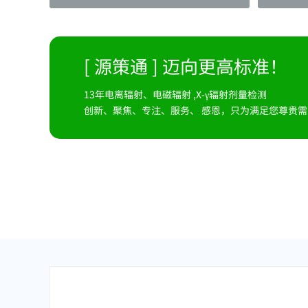
[ 源策通 ] 迈向更高标准！
13年电离辐射、电磁辐射 ,X-γ辐射剂量检测
创新、聚焦、专注、服务、 感恩，只为满足您尊贵需